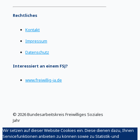
Rechtliches
Kontakt
Impressum
Datenschutz
Interessiert an einem FSJ?
www.freiwillig-ja.de
©
2026 Bundesarbeitskreis Freiwilliges Soziales
Jahr
Wir setzen auf dieser Website Cookies ein. Diese dienen dazu, Ihnen
Servicefunktionen anbieten zu können sowie zu Statistik-und